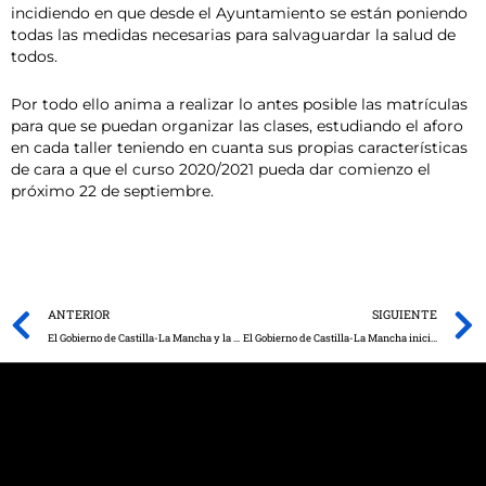
incidiendo en que desde el Ayuntamiento se están poniendo
todas las medidas necesarias para salvaguardar la salud de
todos.
Por todo ello anima a realizar lo antes posible las matrículas
para que se puedan organizar las clases, estudiando el aforo
en cada taller teniendo en cuanta sus propias características
de cara a que el curso 2020/2021 pueda dar comienzo el
próximo 22 de septiembre.
Prev
ANTERIOR
SIGUIENTE
El Gobierno de Castilla-La Mancha y la Inspección de Trabajo renuevan por otros cuatro años el convenio de colaboración para la seguridad laboral
El Gobierno de Castilla-La Mancha inicia la campaña de recomendaciones ante el calor para las personas mayores a través del Servicio Público de Telasistencia