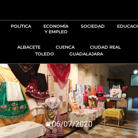
Ir
al
contenido
POLÍTICA
ECONOMÍA
SOCIEDAD
EDUCAC
Y EMPLEO
ALBACETE
CUENCA
CIUDAD REAL
TOLEDO
GUADALAJARA
06/07/2020