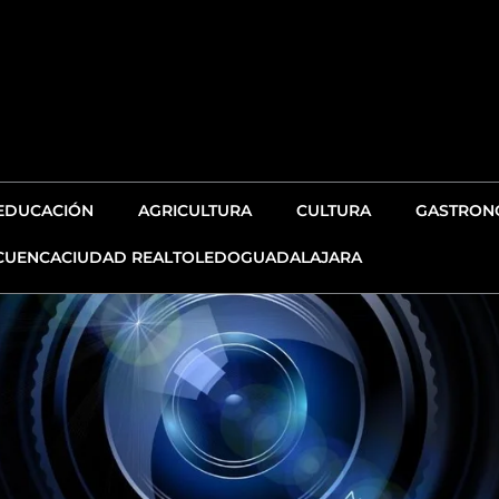
EDUCACIÓN
AGRICULTURA
CULTURA
GASTRONO
CUENCA
CIUDAD REAL
TOLEDO
GUADALAJARA