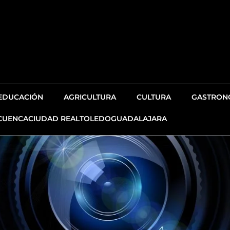
EDUCACIÓN
AGRICULTURA
CULTURA
GASTRONO
CUENCA
CIUDAD REAL
TOLEDO
GUADALAJARA