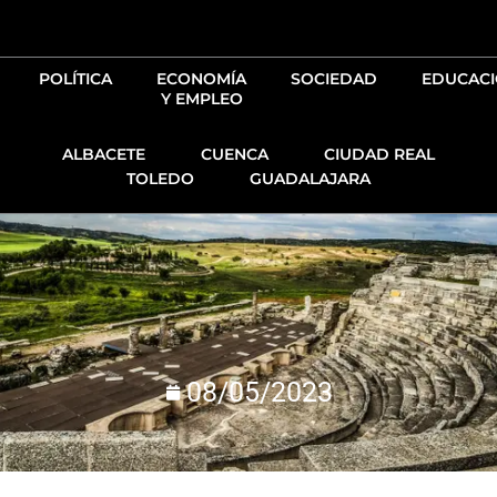
Ir
al
contenido
POLÍTICA
ECONOMÍA
SOCIEDAD
EDUCAC
Y EMPLEO
ALBACETE
CUENCA
CIUDAD REAL
TOLEDO
GUADALAJARA
08/05/2023