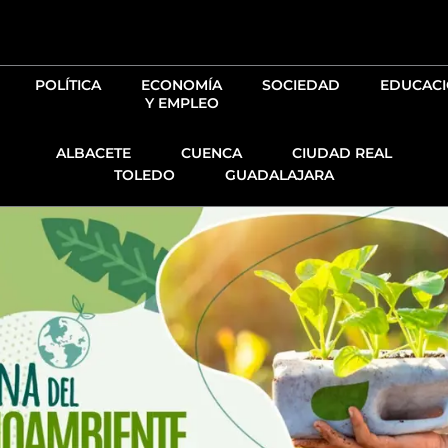
Ir
al
contenido
POLÍTICA
ECONOMÍA
SOCIEDAD
EDUCAC
Y EMPLEO
ALBACETE
CUENCA
CIUDAD REAL
TOLEDO
GUADALAJARA