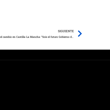
Next
SIGUIENTE
Núñez emplaza a los afiliados del PP a liderar el cambio en Castilla-La Mancha: “Sois el futuro Gobierno de esta tierra”