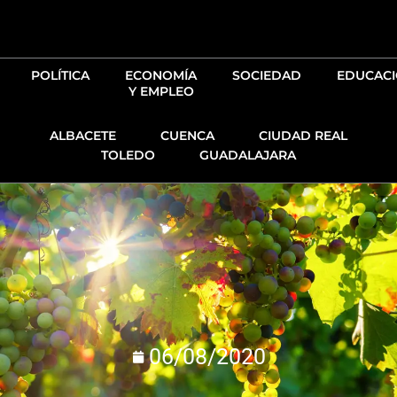
Ir
al
contenido
POLÍTICA
ECONOMÍA
SOCIEDAD
EDUCAC
Y EMPLEO
ALBACETE
CUENCA
CIUDAD REAL
TOLEDO
GUADALAJARA
06/08/2020