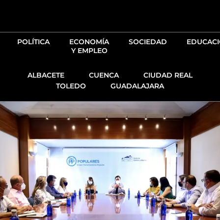
Ir
al
contenido
POLÍTICA
ECONOMÍA
SOCIEDAD
EDUCAC
Y EMPLEO
ALBACETE
CUENCA
CIUDAD REAL
TOLEDO
GUADALAJARA