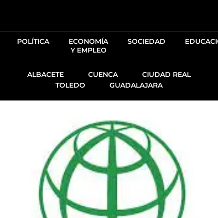
Ir
al
contenido
POLÍTICA
ECONOMÍA
SOCIEDAD
EDUCAC
Y EMPLEO
ALBACETE
CUENCA
CIUDAD REAL
TOLEDO
GUADALAJARA