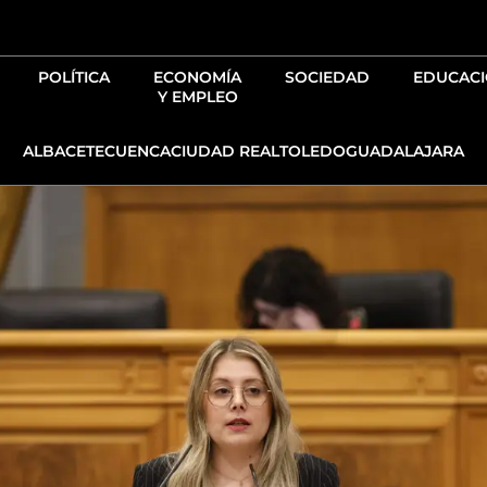
Ir
al
contenido
POLÍTICA
ECONOMÍA
SOCIEDAD
EDUCAC
Y EMPLEO
ALBACETE
CUENCA
CIUDAD REAL
TOLEDO
GUADALAJARA