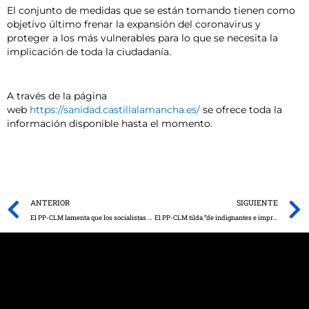
El conjunto de medidas que se están tomando tienen como
objetivo último frenar la expansión del coronavirus y
proteger a los más vulnerables para lo que se necesita la
implicación de toda la ciudadanía.
A través de la página
web
https://sanidad.castillalamancha.es/
se ofrece toda la
información disponible hasta el momento.
Prev
ANTERIOR
SIGUIENTE
El PP-CLM lamenta que los socialistas hayan desaprovechado las oportunidades de esta tierra durante 40 años: “Paco Núñez situará a CLM en el lugar que se merece”
El PP-CLM tilda “de indignantes e impropias” las declaraciones del alcalde de Cabanillas del Campo en las que acusa al personal sanitario “de la pésima atención sanitaria”