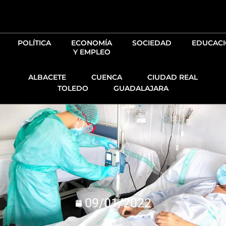
Ir
al
contenido
POLÍTICA
ECONOMÍA
SOCIEDAD
EDUCAC
Y EMPLEO
ALBACETE
CUENCA
CIUDAD REAL
TOLEDO
GUADALAJARA
09/01/2022