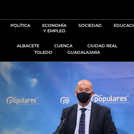
Ir
al
contenido
POLÍTICA
ECONOMÍA
SOCIEDAD
EDUCAC
Y EMPLEO
ALBACETE
CUENCA
CIUDAD REAL
TOLEDO
GUADALAJARA