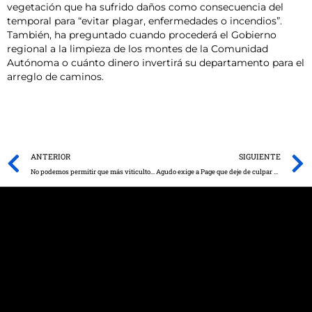
vegetación que ha sufrido daños como consecuencia del
temporal para “evitar plagar, enfermedades o incendios”.
También, ha preguntado cuando procederá el Gobierno
regional a la limpieza de los montes de la Comunidad
Autónoma o cuánto dinero invertirá su departamento para el
arreglo de caminos.
Prev
ANTERIOR
SIGUIENTE
No podemos permitir que más viticultores se vayan del sector
Agudo exige a Page que deje de culpar a Madrid de los males de Castilla-La Mancha y asuma su nefasta gestión en la crisis sanitaria provocada por el COVID-19