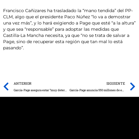
Francisco Cañizares ha trasladado la “mano tendida” del PP-
CLM, algo que el presidente Paco Núñez “lo va a demostrar
una vez más”, y lo hará exigiendo a Page que esté “a la altura”
y que sea “responsable” para adoptar las medidas que
Castilla-La Mancha necesita, ya que “no se trata de salvar a
Page, sino de recuperar esta región que tan mal lo está
pasando”.
Prev
ANTERIOR
SIGUIENTE
García-Page asegura estar “muy determinado a cumplir” con su programa de Gobierno para esta legislatura “sin excusarse” en el virus
García-Page anuncia 550 millones de euros para potenciar las energías renovables y el abono de 352 millones del anticipo de la PAC, la mayor inyección de liquidez en la región cada año