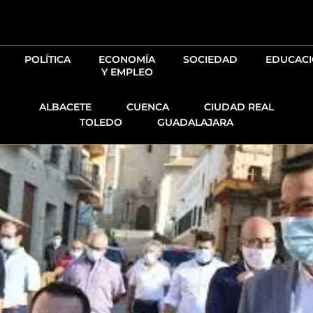
Ir
al
contenido
POLÍTICA
ECONOMÍA
SOCIEDAD
EDUCAC
Y EMPLEO
ALBACETE
CUENCA
CIUDAD REAL
TOLEDO
GUADALAJARA