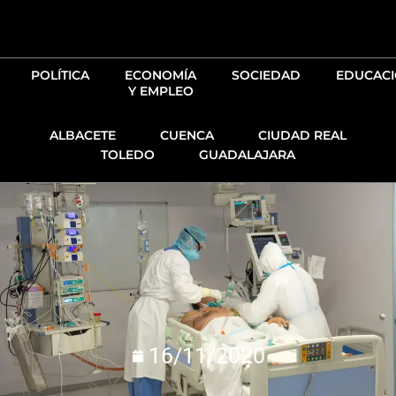
Ir
al
contenido
POLÍTICA
ECONOMÍA
SOCIEDAD
EDUCAC
Y EMPLEO
ALBACETE
CUENCA
CIUDAD REAL
TOLEDO
GUADALAJARA
16/11/2020