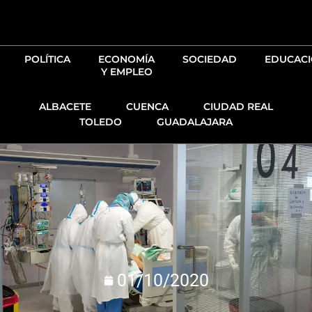
Ir
al
contenido
POLÍTICA
ECONOMÍA
SOCIEDAD
EDUCAC
Y EMPLEO
ALBACETE
CUENCA
CIUDAD REAL
TOLEDO
GUADALAJARA
01/10/2020