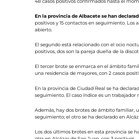
48 casos positivos confirmados hasta el mo
En la provincia de Albacete se han declarado
positivos y 15 contactos en seguimiento. Los
abierto.
El segundo está relacionado con el ocio noct
positivos, dos son la pareja dueña de la discot
El tercer brote se enmarca en el ámbito famil
una residencia de mayores, con 2 casos positi
En la provincia de Ciudad Real se ha declarado
seguimiento. El caso índice es un trabajador 
Además, hay dos brotes de ámbito familiar, un
seguimiento; el otro se ha declarado en Alcáz
Los dos últimos brotes en esta provincia se h
otra en Alcázar de San Juan, con 3 positivos.