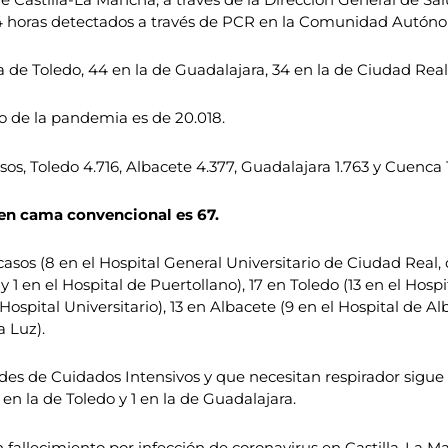
 24 horas detectados a través de PCR en la Comunidad Autón
a de Toledo, 44 en la de Guadalajara, 34 en la de Ciudad Real
o de la pandemia es de 20.018.
os, Toledo 4.716, Albacete 4.377, Guadalajara 1.763 y Cuenca 
en cama convencional es 67.
casos (8 en el Hospital General Universitario de Ciudad Real, 
 1 en el Hospital de Puertollano), 17 en Toledo (13 en el Hospi
Hospital Universitario), 13 en Albacete (9 en el Hospital de Alb
a Luz).
s de Cuidados Intensivos y que necesitan respirador sigue si
 en la de Toledo y 1 en la de Guadalajara.
 fallecimiento por infección de coronavirus en Castilla-La M