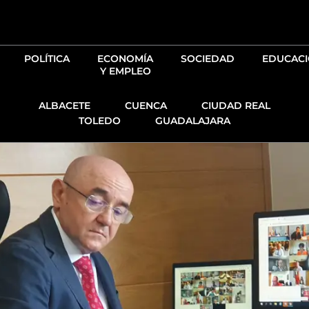
Ir
al
contenido
POLÍTICA
ECONOMÍA
SOCIEDAD
EDUCAC
Y EMPLEO
ALBACETE
CUENCA
CIUDAD REAL
TOLEDO
GUADALAJARA