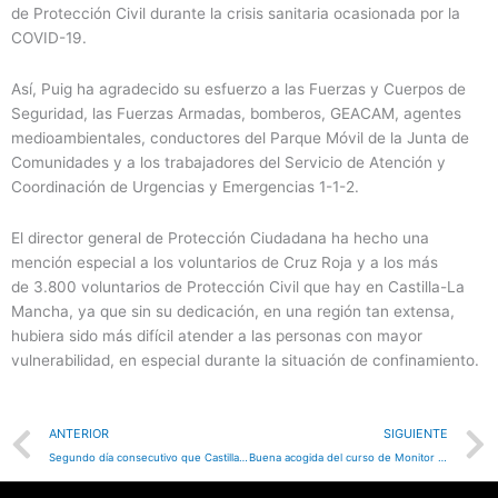
de Protección Civil durante la crisis sanitaria ocasionada por la
COVID-19.
Así, Puig ha agradecido su esfuerzo a las Fuerzas y Cuerpos de
Seguridad, las Fuerzas Armadas, bomberos, GEACAM, agentes
medioambientales, conductores del Parque Móvil de la Junta de
Comunidades y a los trabajadores del Servicio de Atención y
Coordinación de Urgencias y Emergencias 1-1-2.
El director general de Protección Ciudadana ha hecho una
mención especial a los voluntarios de Cruz Roja y a los más
de 3.800 voluntarios de Protección Civil que hay en Castilla-La
Mancha, ya que sin su dedicación, en una región tan extensa,
hubiera sido más difícil atender a las personas con mayor
vulnerabilidad, en especial durante la situación de confinamiento.
Prev
ANTERIOR
SIGUIENTE
Segundo día consecutivo que Castilla-La Mancha no registra ningún fallecimiento por COVID-19
Buena acogida del curso de Monitor de Actividades Extraescolares organizado por la Concejalía de Juventud.