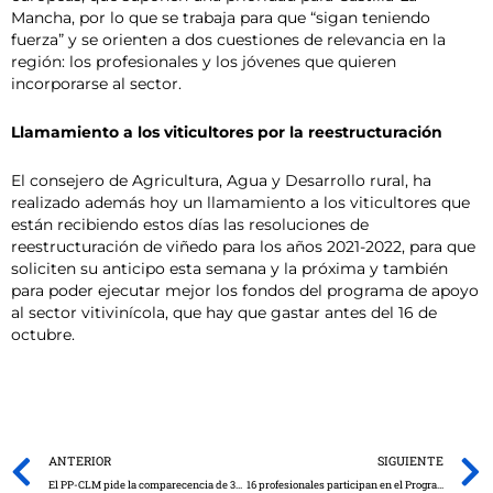
Mancha, por lo que se trabaja para que “sigan teniendo
fuerza” y se orienten a dos cuestiones de relevancia en la
región: los profesionales y los jóvenes que quieren
incorporarse al sector.
Llamamiento a los viticultores por la reestructuración
El consejero de Agricultura, Agua y Desarrollo rural, ha
realizado además hoy un llamamiento a los viticultores que
están recibiendo estos días las resoluciones de
reestructuración de viñedo para los años 2021-2022, para que
soliciten su anticipo esta semana y la próxima y también
para poder ejecutar mejor los fondos del programa de apoyo
al sector vitivinícola, que hay que gastar antes del 16 de
octubre.
Prev
ANTERIOR
SIGUIENTE
El PP-CLM pide la comparecencia de 32 personas en la Comisión de Estudio sobre la Gestión y los Efectos del COVID-19 en Castilla-La Mancha
16 profesionales participan en el Programa de Innovación e Intraemprendimiento Verde para mejorar sus competencias en sostenibilidad