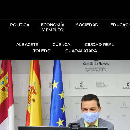
Ir
al
contenido
POLÍTICA
ECONOMÍA
SOCIEDAD
EDUCAC
Y EMPLEO
ALBACETE
CUENCA
CIUDAD REAL
TOLEDO
GUADALAJARA