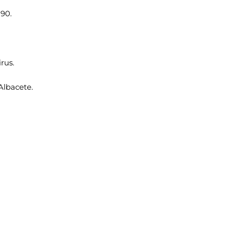
290.
rus.
Albacete.