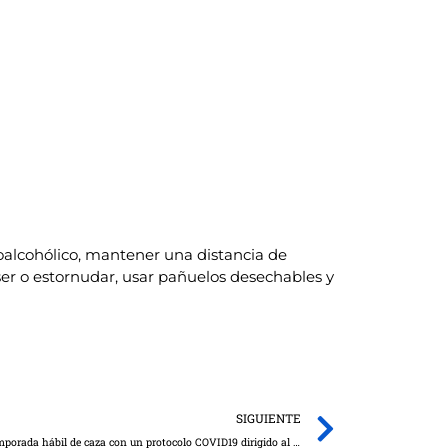
oalcohólico, mantener una distancia de
oser o estornudar, usar pañuelos desechables y
Next
SIGUIENTE
El Gobierno de Castilla-La Mancha abre la temporada hábil de caza con un protocolo COVID19 dirigido al sector “para que la práctica cinegética sea segura”