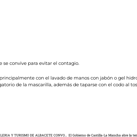
e se convive para evitar el contagio.
 principalmente con el lavado de manos con jabón o gel hidr
igatorio de la mascarilla, además de taparse con el codo al t
LA ASOCIACION PROVINCIAL DE EMPRESARIOS DE HOSTELERIA Y TURISMO DE ALBACETE CONVOCA UNA CONCENTRACION PARA EL PRÓXIMO DIA 08 DE OCTUBRE