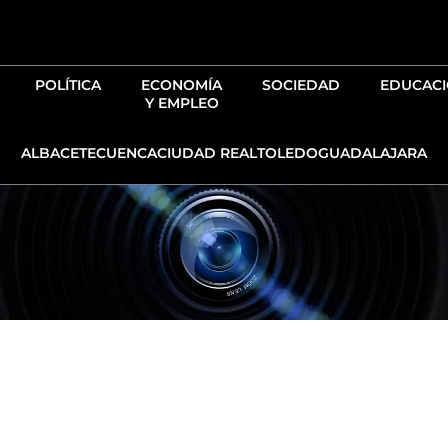
Ir
al
contenido
POLÍTICA
ECONOMÍA
SOCIEDAD
EDUCAC
Y EMPLEO
ALBACETE
CUENCA
CIUDAD REAL
TOLEDO
GUADALAJARA