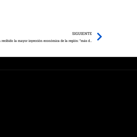
Next
SIGUIENTE
El sector agroalimentario y el medio rural han recibido la mayor inyección económica de la región: “más de 1.000 millones de euros” de liquidez en un año