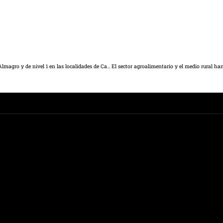
Sanidad decreta la prórroga de medidas especiales nivel 3 en Almagro y de nivel 1 en las localidades de Campo de Criptana, Villahermosa y Calzada de Calatrava