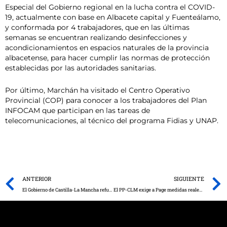
Especial del Gobierno regional en la lucha contra el COVID-
19, actualmente con base en Albacete capital y Fuenteálamo,
y conformada por 4 trabajadores, que en las últimas
semanas se encuentran realizando desinfecciones y
acondicionamientos en espacios naturales de la provincia
albacetense, para hacer cumplir las normas de protección
establecidas por las autoridades sanitarias.
Por último, Marchán ha visitado el Centro Operativo
Provincial (COP) para conocer a los trabajadores del Plan
INFOCAM que participan en las tareas de
telecomunicaciones, al técnico del programa Fidias y UNAP.
Prev
ANTERIOR
SIGUIENTE
El Gobierno de Castilla-La Mancha refuerza la capacidad diagnóstica del Hospital de Tomelloso con un nuevo equipo de radiología portátil
El PP-CLM exige a Page medidas reales y contundentes dotadas de presupuesto para combatir la despoblación en nuestra tierra