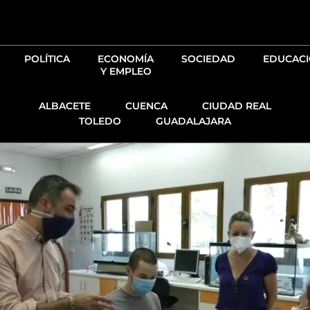
Ir
al
contenido
POLÍTICA
ECONOMÍA
SOCIEDAD
EDUCAC
Y EMPLEO
ALBACETE
CUENCA
CIUDAD REAL
TOLEDO
GUADALAJARA