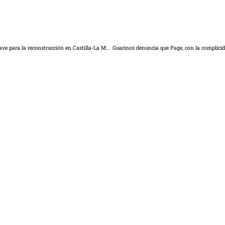
El relevo generacional y la innovación en el campo, puntos clave para la reconstrucción en Castilla-La Mancha, que contarán con una nueva línea de ayudas