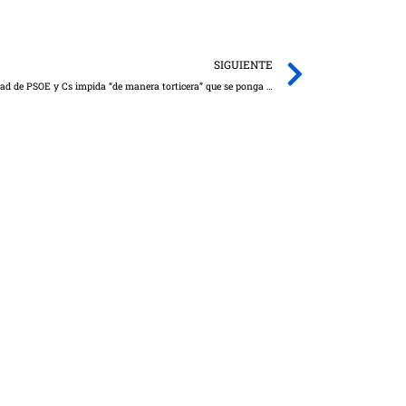
Next
SIGUIENTE
Guarinos denuncia que Page, con la complicidad de PSOE y Cs impida “de manera torticera” que se ponga en marcha la Comisión de Estudio sobre el COVID-19