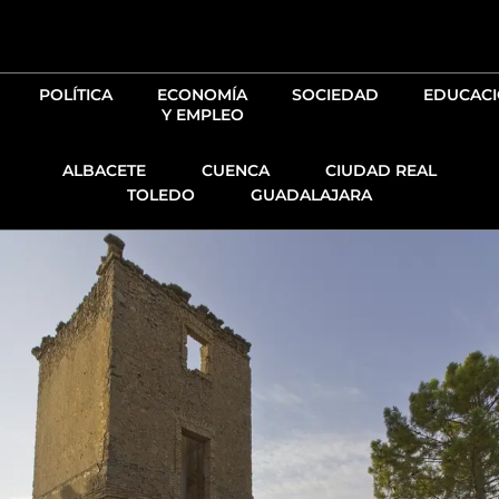
Ir
al
contenido
POLÍTICA
ECONOMÍA
SOCIEDAD
EDUCAC
Y EMPLEO
ALBACETE
CUENCA
CIUDAD REAL
TOLEDO
GUADALAJARA