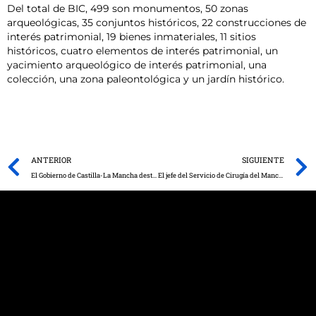
Del total de BIC, 499 son monumentos, 50 zonas
arqueológicas, 35 conjuntos históricos, 22 construcciones de
interés patrimonial, 19 bienes inmateriales, 11 sitios
históricos, cuatro elementos de interés patrimonial, un
yacimiento arqueológico de interés patrimonial, una
colección, una zona paleontológica y un jardín histórico.
Prev
ANTERIOR
SIGUIENTE
El Gobierno de Castilla-La Mancha destina más de 255.000 euros a proyectos de Acción Humanitaria y de Emergencia
El jefe del Servicio de Cirugía del Mancha Centro, primer español Miembro Honorario del Fellow Europeo de Cirugía Mínimamente Invasiva