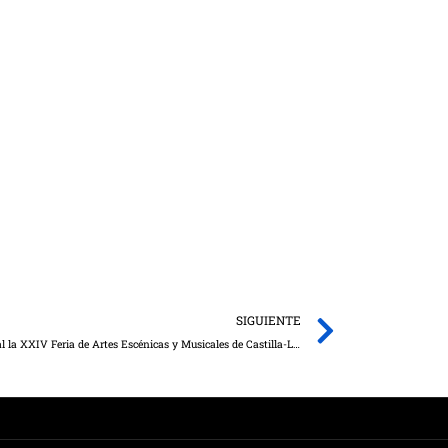
Next
SIGUIENTE
El Gobierno regional celebrará de forma virtual la XXIV Feria de Artes Escénicas y Musicales de Castilla-La Mancha del 19 al 22 de octubre