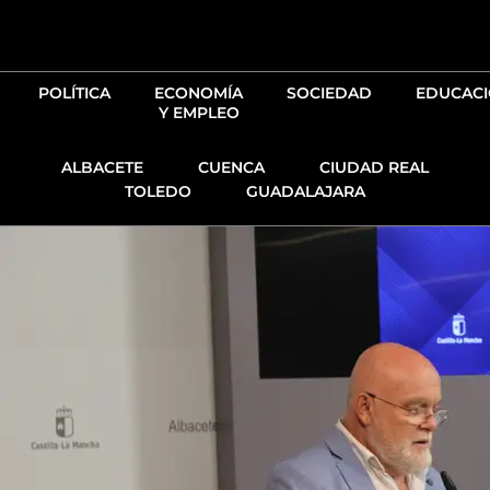
Ir
al
contenido
POLÍTICA
ECONOMÍA
SOCIEDAD
EDUCAC
Y EMPLEO
ALBACETE
CUENCA
CIUDAD REAL
TOLEDO
GUADALAJARA