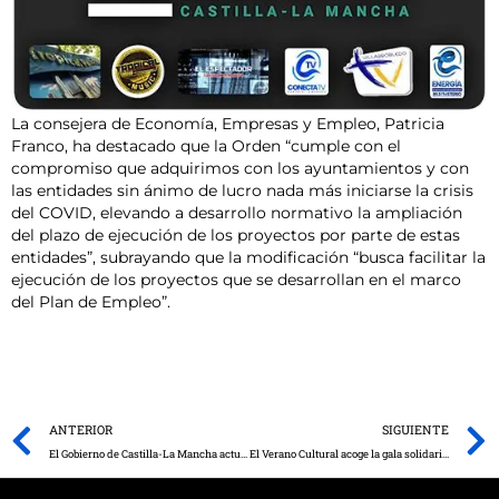
La consejera de Economía, Empresas y Empleo, Patricia
Franco, ha destacado que la Orden “cumple con el
compromiso que adquirimos con los ayuntamientos y con
las entidades sin ánimo de lucro nada más iniciarse la crisis
del COVID, elevando a desarrollo normativo la ampliación
del plazo de ejecución de los proyectos por parte de estas
entidades”, subrayando que la modificación “busca facilitar la
ejecución de los proyectos que se desarrollan en el marco
del Plan de Empleo”.
Prev
ANTERIOR
SIGUIENTE
El Gobierno de Castilla-La Mancha actualiza los planes de recuperación y conservación de sus especies protegidas más emblemáticas y promueve dos nuevas protecciones
El Verano Cultural acoge la gala solidaria a beneficio de la asociación APANDAH