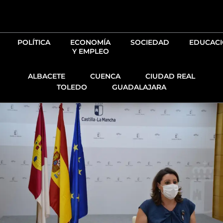
Ir
al
contenido
POLÍTICA
ECONOMÍA
SOCIEDAD
EDUCAC
Y EMPLEO
ALBACETE
CUENCA
CIUDAD REAL
TOLEDO
GUADALAJARA