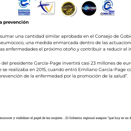
la prevención
e sumar una cantidad similar aprobada en el Consejo de Gob
l neumococo, una medida enmarcada dentro de las actuacione
 enfermedades el próximo otoño y contribuir a reducir el i
vo del presidente García-Page invertirá casi 23 millones de eu
e se realizaba en 2015, cuando entró Emiliano García-Page c
revención de la enfermedad por la promoción de la salud”.
El Gobierno de Castilla-La Mancha reitera la importancia de reconocer y visibilizar el papel de las mujeres artistas de Castilla-La Mancha