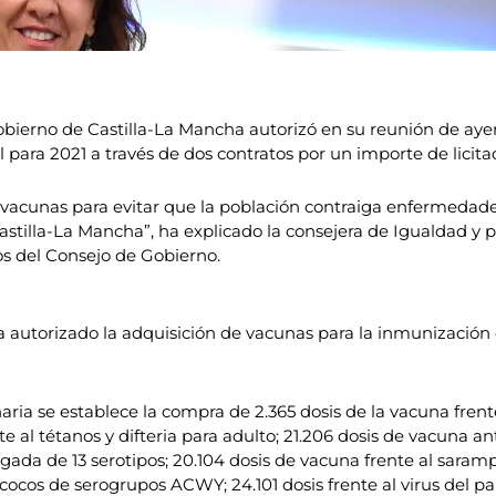
bierno de Castilla-La Mancha autorizó en su reunión de ayer
l para 2021 a través de dos contratos por un importe de licita
de vacunas para evitar que la población contraiga enfermedade
tilla-La Mancha”, ha explicado la consejera de Igualdad y 
s del Consejo de Gobierno.
ha autorizado la adquisición de vacunas para la inmunización d
ia se establece la compra de 2.365 dosis de la vacuna frente 
te al tétanos y difteria para adulto; 21.206 dosis de vacuna a
da de 13 serotipos; 20.104 dosis de vacuna frente al sarampió
ocos de serogrupos ACWY; 24.101 dosis frente al virus del p