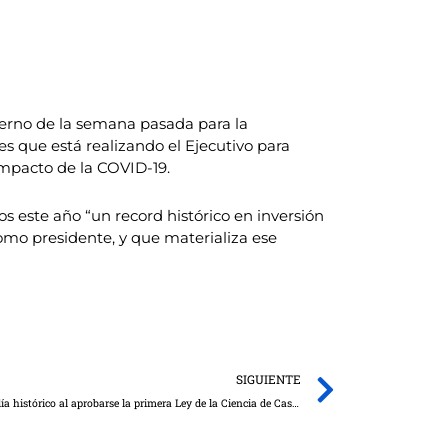
ierno de la semana pasada para la
s que está realizando el Ejecutivo para
mpacto de la COVID-19.
ros este año “un record histórico en inversión
omo presidente, y que materializa ese
Next
SIGUIENTE
El Gobierno regional asegura “que hoy es un día histórico al aprobarse la primera Ley de la Ciencia de Castilla-La Mancha”