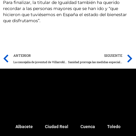
Para finalizar, la titular de Igualdad también ha querido
recordar a las personas mayores que se han ido y “que
hicieron que tuviésemos en España el estado del bienestar
que disfrutamos”.
Prev
ANTERIOR
SIGUIENTE
La concejalía de juventud de Villarrobledo lanza su oferta de cursos para los próximos meses
Sanidad prorroga las medidas especiales nivel 2 en Tarancón y Las Pedroñeras y rebaja a nivel 1 las medidas en Mota del Cuervo
Albacete
Ciudad Real
Cuenca
Toledo