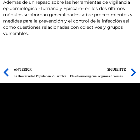
Además de un repaso sobre las herramientas de vigilancia
epidemiológica -Turriano y Episcam- en los dos últimos
módulos se abordan generalidades sobre procedimientos y
medidas para la prevención y el control de la infección así
como cuestiones relacionadas con colectivos y grupos
vulnerables.
Prev
ANTERIOR
SIGUIENTE
La Universidad Popular en Villarrobledo retrasa el inicio del curso debido a la situación de la pandemia de COVID-19
El Gobierno regional organiza diversas actividades entre el 23 y el 30 de septiembre para celebrar un año más la Semana Europea del Deporte