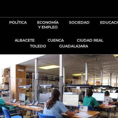
Ir
al
contenido
POLÍTICA
ECONOMÍA
SOCIEDAD
EDUCAC
Y EMPLEO
ALBACETE
CUENCA
CIUDAD REAL
TOLEDO
GUADALAJARA