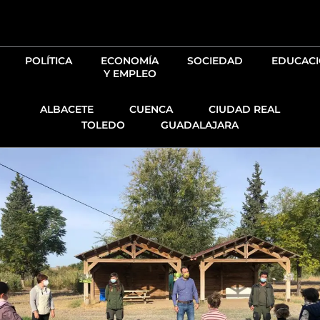
Ir
al
contenido
POLÍTICA
ECONOMÍA
SOCIEDAD
EDUCAC
Y EMPLEO
ALBACETE
CUENCA
CIUDAD REAL
TOLEDO
GUADALAJARA