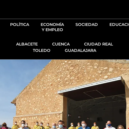
Ir
al
contenido
POLÍTICA
ECONOMÍA
SOCIEDAD
EDUCAC
Y EMPLEO
ALBACETE
CUENCA
CIUDAD REAL
TOLEDO
GUADALAJARA