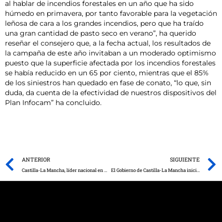
al hablar de incendios forestales en un año que ha sido
húmedo en primavera, por tanto favorable para la vegetación
leñosa de cara a los grandes incendios, pero que ha traído
una gran cantidad de pasto seco en verano”, ha querido
reseñar el consejero que, a la fecha actual, los resultados de
la campaña de este año invitaban a un moderado optimismo
puesto que la superficie afectada por los incendios forestales
se había reducido en un 65 por ciento, mientras que el 85%
de los siniestros han quedado en fase de conato, “lo que, sin
duda, da cuenta de la efectividad de nuestros dispositivos del
Plan Infocam” ha concluido.
Prev
ANTERIOR
SIGUIENTE
Castilla-La Mancha, líder nacional en melón y sandía, gracias al uso eficiente del agua que hace rentable las explotaciones y genera empleo
El Gobierno de Castilla-La Mancha inicia la fase de información pública del proyecto de Decreto de la Comisión para el Diálogo Civil con la Mesa del Tercer Sector Social