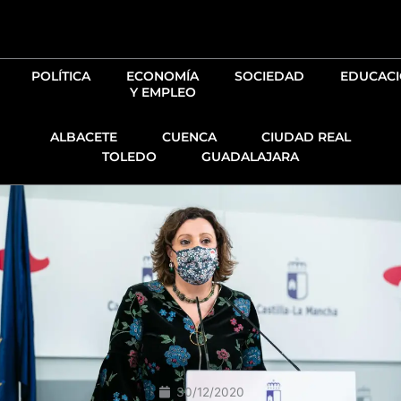
Ir
al
contenido
POLÍTICA
ECONOMÍA
SOCIEDAD
EDUCAC
Y EMPLEO
ALBACETE
CUENCA
CIUDAD REAL
TOLEDO
GUADALAJARA
30/12/2020