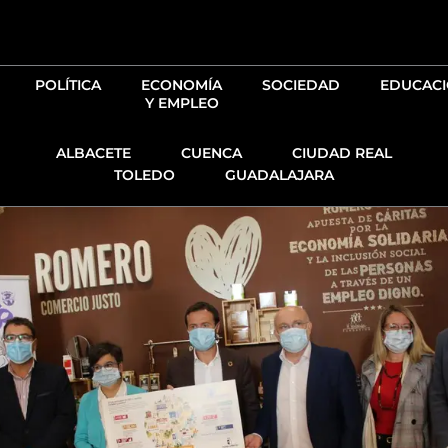
Ir
al
contenido
POLÍTICA
ECONOMÍA
SOCIEDAD
EDUCAC
Y EMPLEO
ALBACETE
CUENCA
CIUDAD REAL
TOLEDO
GUADALAJARA