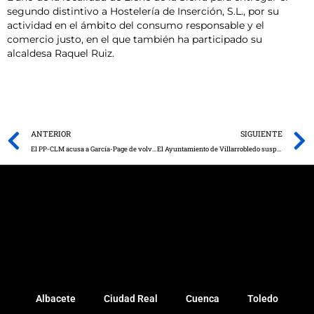
segundo distintivo a Hostelería de Inserción, S.L., por su
actividad en el ámbito del consumo responsable y el
comercio justo, en el que también ha participado su
alcaldesa Raquel Ruiz.
Prev
ANTERIOR
SIGUIENTE
El PP-CLM acusa a García-Page de volver a castigar a los hosteleros, por obligarles a hacer de “rastreadores epidemiológicos” sin consensuarlo con el sector
El Ayuntamiento de Villarrobledo suspende con un 3,2 en transparencia.
Albacete
Ciudad Real
Cuenca
Toledo