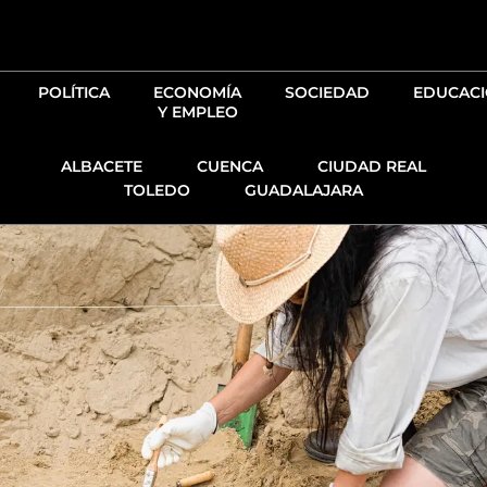
Ir
al
contenido
POLÍTICA
ECONOMÍA
SOCIEDAD
EDUCAC
Y EMPLEO
ALBACETE
CUENCA
CIUDAD REAL
TOLEDO
GUADALAJARA