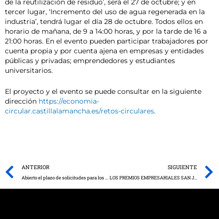
de la reutilización de residuo’, será el 27 de octubre; y en
tercer lugar, ‘Incremento del uso de agua regenerada en la
industria’, tendrá lugar el día 28 de octubre. Todos ellos en
horario de mañana, de 9 a 14:00 horas, y por la tarde de 16 a
21:00 horas. En el evento pueden participar trabajadores por
cuenta propia y por cuenta ajena en empresas y entidades
públicas y privadas; emprendedores y estudiantes
universitarios.
El proyecto y el evento se puede consultar en la siguiente
dirección
https://economia-
circular.castillalamancha.es/retos-circulares
.
Prev
ANTERIOR
SIGUIENTE
Abierto el plazo de solicitudes para los 87 contratos del Plan de empleo de zonas rurales deprimidas (PEEZRD)
LOS PREMIOS EMPRESARIALES SAN JUAN’2021-XXII EDICIÓN SE FIJAN EN EL CALENDARIO PARA EL DÍA 22 DE OCTUBRE