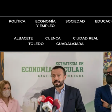
Ir
al
contenido
POLÍTICA
ECONOMÍA
SOCIEDAD
EDUCAC
Y EMPLEO
ALBACETE
CUENCA
CIUDAD REAL
TOLEDO
GUADALAJARA