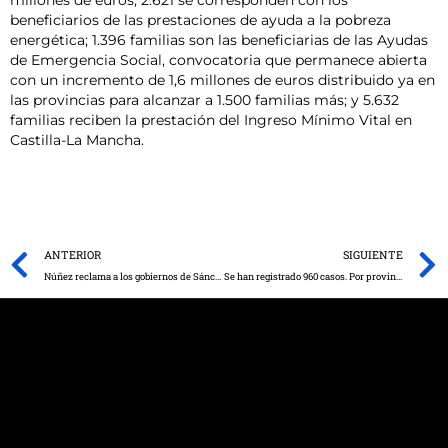
beneficiarios de las prestaciones de ayuda a la pobreza
energética; 1.396 familias son las beneficiarias de las Ayudas
de Emergencia Social, convocatoria que permanece abierta
con un incremento de 1,6 millones de euros distribuido ya en
las provincias para alcanzar a 1.500 familias más; y 5.632
familias reciben la prestación del Ingreso Mínimo Vital en
Castilla-La Mancha.
Prev
ANTERIOR
SIGUIENTE
Núñez reclama a los gobiernos de Sánchez y Page que atiendan las necesidades de Las Tablas de Daimiel para garantizar su sostenibilidad y desarrollo
Se han registrado 960 casos. Por provincias, Toledo ha registrado 447, Albacete 201, Ciudad Real 165, Cuenca 91 y Guadalajara 56.