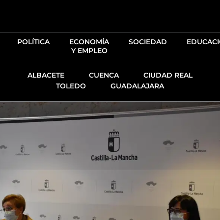
Ir
al
contenido
POLÍTICA
ECONOMÍA
SOCIEDAD
EDUCAC
Y EMPLEO
ALBACETE
CUENCA
CIUDAD REAL
TOLEDO
GUADALAJARA