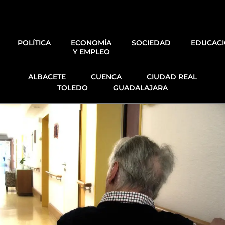
Ir
al
contenido
POLÍTICA
ECONOMÍA
SOCIEDAD
EDUCAC
Y EMPLEO
ALBACETE
CUENCA
CIUDAD REAL
TOLEDO
GUADALAJARA