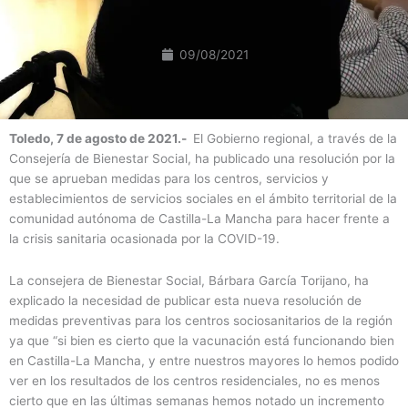
09/08/2021
Toledo, 7 de agosto de 2021.-
El Gobierno regional, a través de la
Consejería de Bienestar Social, ha publicado una resolución por la
que se aprueban medidas para los centros, servicios y
establecimientos de servicios sociales en el ámbito territorial de la
comunidad autónoma de Castilla-La Mancha para hacer frente a
la crisis sanitaria ocasionada por la COVID-19.
La consejera de Bienestar Social, Bárbara García Torijano, ha
explicado la necesidad de publicar esta nueva resolución de
medidas preventivas para los centros sociosanitarios de la región
ya que “si bien es cierto que la vacunación está funcionando bien
en Castilla-La Mancha, y entre nuestros mayores lo hemos podido
ver en los resultados de los centros residenciales, no es menos
cierto que en las últimas semanas hemos notado un incremento