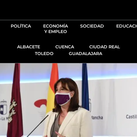
Ir
al
contenido
POLÍTICA
ECONOMÍA
SOCIEDAD
EDUCAC
Y EMPLEO
ALBACETE
CUENCA
CIUDAD REAL
TOLEDO
GUADALAJARA