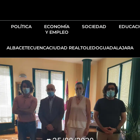
Ir
al
contenido
POLÍTICA
ECONOMÍA
SOCIEDAD
EDUCAC
Y EMPLEO
ALBACETE
CUENCA
CIUDAD REAL
TOLEDO
GUADALAJARA