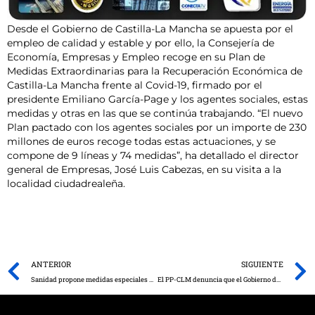
Desde el Gobierno de Castilla-La Mancha se apuesta por el
empleo de calidad y estable y por ello, la Consejería de
Economía, Empresas y Empleo recoge en su Plan de
Medidas Extraordinarias para la Recuperación Económica de
Castilla-La Mancha frente al Covid-19, firmado por el
presidente Emiliano García-Page y los agentes sociales, estas
medidas y otras en las que se continúa trabajando. “El nuevo
Plan pactado con los agentes sociales por un importe de 230
millones de euros recoge todas estas actuaciones, y se
compone de 9 líneas y 74 medidas”, ha detallado el director
general de Empresas, José Luis Cabezas, en su visita a la
localidad ciudadrealeña.
Prev
ANTERIOR
SIGUIENTE
Sanidad propone medidas especiales para la localidad ciudadrealeña de Campo de Criptana
El PP-CLM denuncia que el Gobierno de Page miente sobre la contratación de 3.000 docentes más para hacer frente a la pandemia en las aulas