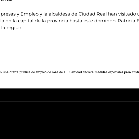
mpresas y Empleo y la alcaldesa de Ciudad Real han visitado 
lla en la capital de la provincia hasta este domingo. Patricia
 la región.
El Gobierno regional presenta a la Mesa Sectorial de Educación una oferta pública de empleo de más de 1.200 plazas para Enseñanzas Medias