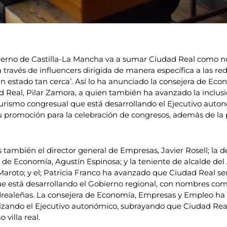
ierno de Castilla-La Mancha va a sumar Ciudad Real como 
a través de influencers dirigida de manera específica a las r
n estado tan cerca’. Así lo ha anunciado la consejera de Eco
 Real, Pilar Zamora, a quien también ha avanzado la inclusión
turismo congresual que está desarrollando el Ejecutivo auton
su promoción para la celebración de congresos, además de l
s también el director general de Empresas, Javier Rosell; la
de Economía, Agustín Espinosa; y la teniente de alcalde de
aroto; y el; Patricia Franco ha avanzado que Ciudad Real s
ue está desarrollando el Gobierno regional, con nombres como B
dadrealeñas. La consejera de Economía, Empresas y Empleo h
alizando el Ejecutivo autonómico, subrayando que Ciudad Re
villa real.