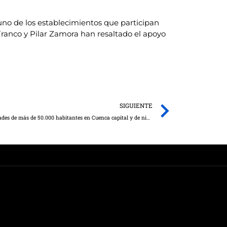
uno de los establecimientos que participan
 Franco y Pilar Zamora han resaltado el apoyo
Next
SIGUIENTE
Sanidad decreta medidas especiales para ciudades de más de 50.000 habitantes en Cuenca capital y de nivel 2 en Honrubia