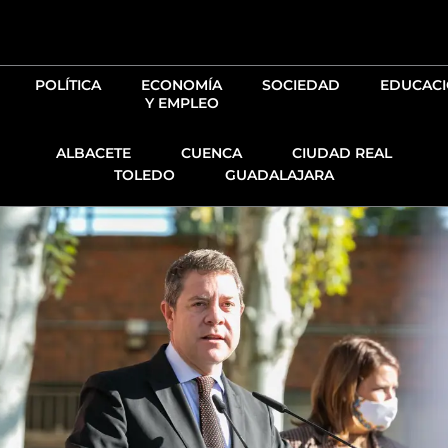
Ir
al
contenido
POLÍTICA
ECONOMÍA
SOCIEDAD
EDUCAC
Y EMPLEO
ALBACETE
CUENCA
CIUDAD REAL
TOLEDO
GUADALAJARA