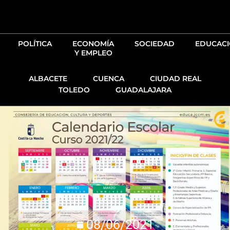
Ir
al
contenido
POLÍTICA
ECONOMÍA
SOCIEDAD
EDUCAC
Y EMPLEO
ALBACETE
CUENCA
CIUDAD REAL
TOLEDO
GUADALAJARA
08/06/2021