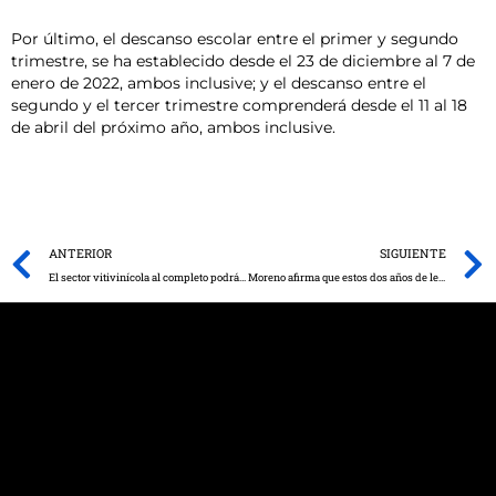
Por último, el descanso escolar entre el primer y segundo
trimestre, se ha establecido desde el 23 de diciembre al 7 de
enero de 2022, ambos inclusive; y el descanso entre el
segundo y el tercer trimestre comprenderá desde el 11 al 18
de abril del próximo año, ambos inclusive.
Prev
ANTERIOR
SIGUIENTE
El sector vitivinícola al completo podrá solicitar la ayuda directa de 206 millones que se publica el miércoles para paliar la pérdida de ingresos por la COVID
Moreno afirma que estos dos años de legislatura han confirmado a Page como el peor gestor sanitario de toda España: “Incapaz, inoperante, faltón y sobrado de arrogancia”