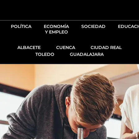
Ir
al
contenido
POLÍTICA
ECONOMÍA
SOCIEDAD
EDUCAC
Y EMPLEO
ALBACETE
CUENCA
CIUDAD REAL
TOLEDO
GUADALAJARA