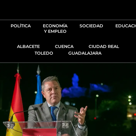
Ir
al
contenido
POLÍTICA
ECONOMÍA
SOCIEDAD
EDUCAC
Y EMPLEO
ALBACETE
CUENCA
CIUDAD REAL
TOLEDO
GUADALAJARA