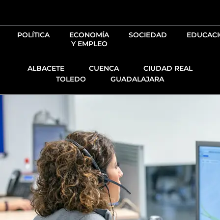
Ir
al
contenido
POLÍTICA
ECONOMÍA
SOCIEDAD
EDUCAC
Y EMPLEO
ALBACETE
CUENCA
CIUDAD REAL
TOLEDO
GUADALAJARA