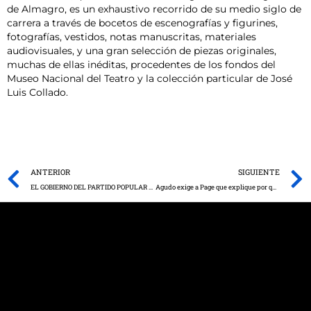
de Almagro, es un exhaustivo recorrido de su medio siglo de
carrera a través de bocetos de escenografías y figurines,
fotografías, vestidos, notas manuscritas, materiales
audiovisuales, y una gran selección de piezas originales,
muchas de ellas inéditas, procedentes de los fondos del
Museo Nacional del Teatro y la colección particular de José
Luis Collado.
Prev
ANTERIOR
SIGUIENTE
EL GOBIERNO DEL PARTIDO POPULAR NO SE MUEVE SIN OTRA ADMINISTRACIÓN QUE LE RESUELVA “LA PAPELETA”
Agudo exige a Page que explique por qué dio 672.479 euros en subvenciones a la empresa del que fue vicepresidente el socialista castellano-manchego Francisco Pardo