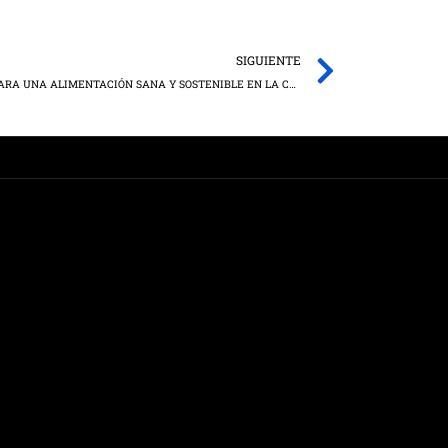
Next
SIGUIENTE
VENTAJAS DE LOS PRODUCTOS LOCALES PARA UNA ALIMENTACIÓN SANA Y SOSTENIBLE EN LA CONFERENCIA DEL NUTRICIONISTA AITOR SÁNCHEZ, EN FEDA