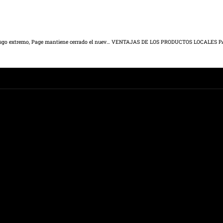
Guarinos: “Mientras la región se encuentra en situación de riesgo extremo, Page mantiene cerrado el nuevo hospital de Toledo”