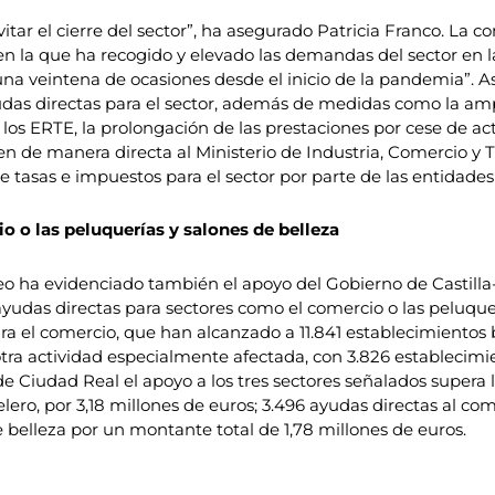
evitar el cierre del sector”, ha asegurado Patricia Franco. L
n la que ha recogido y elevado las demandas del sector en la
 veintena de ocasiones desde el inicio de la pandemia”. As
as directas para el sector, además de medidas como la ampli
e los ERTE, la prolongación de las prestaciones por cese de ac
n de manera directa al Ministerio de Industria, Comercio y
tasas e impuestos para el sector por parte de las entidades 
 o las peluquerías y salones de belleza
 ha evidenciado también el apoyo del Gobierno de Castilla
s ayudas directas para sectores como el comercio o las peluqu
ara el comercio, que han alcanzado a 11.841 establecimientos 
otra actividad especialmente afectada, con 3.826 establecimie
e Ciudad Real el apoyo a los tres sectores señalados supera lo
lero, por 3,18 millones de euros; 3.496 ayudas directas al come
 belleza por un montante total de 1,78 millones de euros.