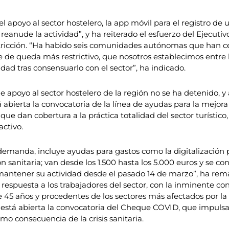
apoyo al sector hostelero, la app móvil para el registro de u
se reanude la actividad”, y ha reiterado el esfuerzo del Ejecu
estricción. “Ha habido seis comunidades autónomas que han ce
 de queda más restrictivo, que nosotros establecimos entre l
dad tras consensuarlo con el sector”, ha indicado.
e apoyo al sector hostelero de la región no se ha detenido, y
abierta la convocatoria de la línea de ayudas para la mejor
 y que dan cobertura a la práctica totalidad del sector turís
activo.
emanda, incluye ayudas para gastos como la digitalización pa
n sanitaria; van desde los 1.500 hasta los 5.000 euros y se co
 mantener su actividad desde el pasado 14 de marzo”, ha re
espuesta a los trabajadores del sector, con la inminente co
45 años y procedentes de los sectores más afectados por la cri
stá abierta la convocatoria del Cheque COVID, que impulsa c
o consecuencia de la crisis sanitaria.