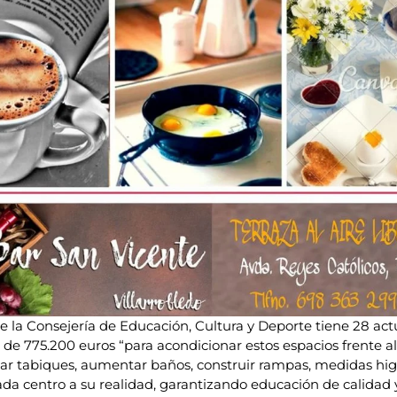
e la Consejería de Educación, Cultura y Deporte tiene 28 act
de 775.200 euros “para acondicionar estos espacios frente 
nar tabiques, aumentar baños, construir rampas, medidas higi
ada centro a su realidad, garantizando educación de calidad y