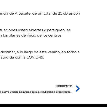
ncia de Albacete, de un total de 25 obras con
tuaciones están abiertas y persiguen las
los planes de inicio de los centros
estinar, a lo largo de este verano, en torno a
 surgida con la COVID-19.
Next
SIGUIENTE
El Gobierno de Castilla-La Mancha aprueba un nuevo Decreto de ayudas para la recuperación de las cooperativas y las sociedades laborales