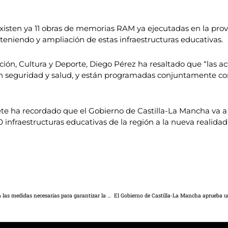
xisten ya 11 obras de memorias RAM ya ejecutadas en la provi
eniendo y ampliación de estas infraestructuras educativas.
ción, Cultura y Deporte, Diego Pérez ha resaltado que “las ac
en seguridad y salud, y están programadas conjuntamente con 
te ha recordado que el Gobierno de Castilla-La Mancha va a d
 infraestructuras educativas de la región a la nueva realidad
Núñez vuelve a reclamar a Page que ponga encima de la mesa las medidas necesarias para garantizar la vuelta a las aulas con todas las garantías de seguridad